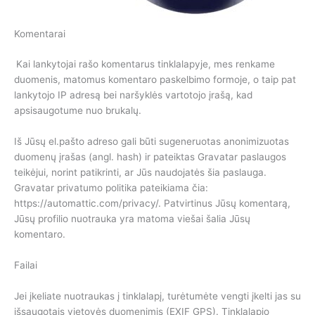
Komentarai
Kai lankytojai rašo komentarus tinklalapyje, mes renkame
duomenis, matomus komentaro paskelbimo formoje, o taip pat
lankytojo IP adresą bei naršyklės vartotojo įrašą, kad
apsisaugotume nuo brukalų.
Iš Jūsų el.pašto adreso gali būti sugeneruotas anonimizuotas
duomenų įrašas (angl. hash) ir pateiktas Gravatar paslaugos
teikėjui, norint patikrinti, ar Jūs naudojatės šia paslauga.
Gravatar privatumo politika pateikiama čia:
https://automattic.com/privacy/. Patvirtinus Jūsų komentarą,
Jūsų profilio nuotrauka yra matoma viešai šalia Jūsų
komentaro.
Failai
Jei įkeliate nuotraukas į tinklalapį, turėtumėte vengti įkelti jas su
išsaugotais vietovės duomenimis (EXIF GPS). Tinklalapio