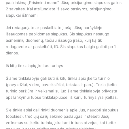
pasirinkimą „Prisiminti mane“, Jūsų prisijungimo slapukas galios
2 savaites. Kai atsijungiate iš savo paskyros, prisijungimo
slapukai ištrinami.
Jei redaguojate ar paskelbiate įrašą, Jūsų naršyklėje
išsaugomas papildomas slapukas. Šis slapukas nesaugo
asmeninių duomenų, tačiau išsaugo įrašo, kurį ką tik
redagavote ar paskelbėti, ID. Šis slapukas baigia galioti po 1
dienos.
Iš kitų tinklalapių įkeltas turinys
Šiame tinklalapyje gali būti iš kitų tinklalapio įkelto turinio
(pavyzdžiui, video, paveikslėliai, tekstas ir pan.). Tokio įkelto
turinio peržiūra ir veiksmai su juo šiame tinklalapyje prilygsta
apsilankymui tuose tinklalapiuose, iš kurių turinys yra įkeltas.
Šie tinklalapiai gali rinkti duomenis apie Jus, naudoti slapukus
(cookies), trečiųjų šalių sekimo paslaugas ir stebėti Jūsų
veiksmus su įkeltu turiniu, įskaitant ir tuos atvejus, kai turite