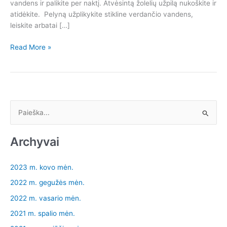
vandens ir palikite per naktį. Atvėsintą žolelių užpilą nukoškite ir
atidėkite. Pelyną užplikykite stikline verdančio vandens,
leiskite arbatai […]
Pelynas,
Read More »
Skėtinė
širdažolė
I
e
š
Archyvai
k
o
2023 m. kovo mėn.
t
2022 m. gegužės mėn.
i
2022 m. vasario mėn.
:
2021 m. spalio mėn.