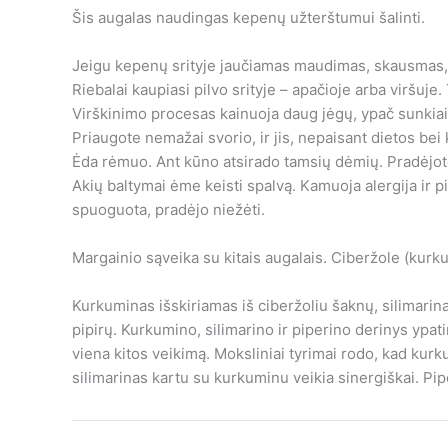
Šis augalas naudingas kepenų užterštumui šalinti.
Jeigu kepenų srityje jaučiamas maudimas, skausmas, 
Riebalai kaupiasi pilvo srityje – apačioje arba viršuje. 
Virškinimo procesas kainuoja daug jėgų, ypač sunkiai
Priaugote nemažai svorio, ir jis, nepaisant dietos bei k
Ėda rėmuo. Ant kūno atsirado tamsių dėmių. Pradėjote
Akių baltymai ėme keisti spalvą. Kamuoja alergija ir 
spuoguota, pradėjo niežėti.
Margainio sąveika su kitais augalais. Ciberžole (kurku
Kurkuminas išskiriamas iš ciberžoliu šaknų, silimarinas
pipirų. Kurkumino, silimarino ir piperino derinys ypa
viena kitos veikimą. Moksliniai tyrimai rodo, kad kurk
silimarinas kartu su kurkuminu veikia sinergiškai. Pip