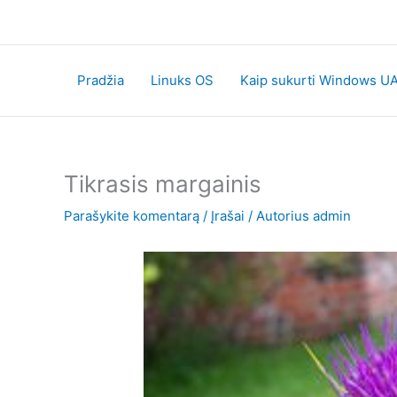
Pereiti
prie
turinio
Pradžia
Linuks OS
Kaip sukurti Windows UA
Tikrasis margainis
Parašykite komentarą
/
Įrašai
/ Autorius
admin