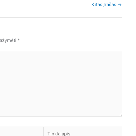
Kitas Įrašas
→
 pažymėti
*
Tinklalapis