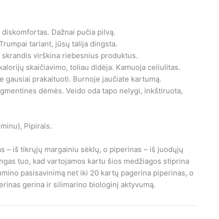
diskomfortas. Dažnai pučia pilvą.
Trumpai tariant, jūsų talija dingsta.
 skrandis virškina riebesnius produktus.
alorijų skaičiavimo, toliau didėja. Kamuoja celiulitas.
 gausiai prakaituoti. Burnoje jaučiate kartumą.
pigmentines dėmės. Veido oda tapo nelygi, inkštiruota,
minu), Pipirais.
 – iš tikrųjų margainiu sėklų, o piperinas – iš juodųjų
tingas tuo, kad vartojamos kartu šios medžiagos stiprina
umino pasisavinimą net iki 20 kartų pagerina piperinas, o
erinas gerina ir silimarino biologinį aktyvumą.