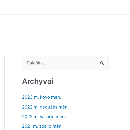
I
e
š
Archyvai
k
o
2023 m. kovo mėn.
t
2022 m. gegužės mėn.
i
2022 m. vasario mėn.
:
2021 m. spalio mėn.