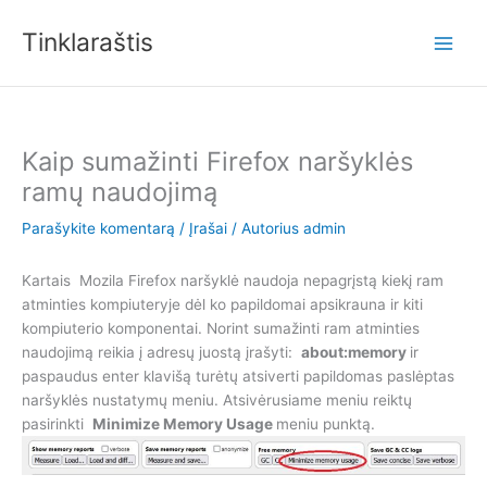
Pereiti
prie
Tinklaraštis
turinio
Kaip sumažinti Firefox naršyklės
ramų naudojimą
Parašykite komentarą
/
Įrašai
/ Autorius
admin
Kartais Mozila Firefox naršyklė naudoja nepagrįstą kiekį ram
atminties kompiuteryje dėl ko papildomai apsikrauna ir kiti
kompiuterio komponentai. Norint sumažinti ram atminties
naudojimą reikia į adresų juostą įrašyti:
about:memory
ir
paspaudus enter klavišą turėtų atsiverti papildomas paslėptas
naršyklės nustatymų meniu. Atsivėrusiame meniu reiktų
pasirinkti
Minimize Memory Usage
meniu punktą.