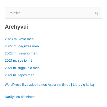
I
e
š
Archyvai
k
o
2023 m. kovo mėn.
t
2022 m. gegužės mėn.
i
2022 m. vasario mėn.
:
2021 m. spalio mėn.
2021 m. rugpjūčio mėn.
2021 m. liepos mėn.
WordPress išvaizdos temos Astra vertimas į Lietuvių kalbą
Naršyklės tikrinimas